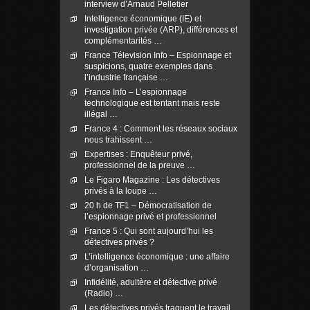
interview d’Arnaud Pelletier
Intelligence économique (IE) et
investigation privée (ARP), différences et
complémentarités …
France Télevision Info – Espionnage et
suspicions, quatre exemples dans
l’industrie française …
France Info – L’espionnage
technologique est tentant mais reste
illégal …
France 4 : Comment les réseaux sociaux
nous trahissent …
Expertises : Enquêteur privé,
professionnel de la preuve …
Le Figaro Magazine : Les détectives
privés à la loupe …
20 h de TF1 – Démocratisation de
l’espionnage privé et professionnel
France 5 : Qui sont aujourd’hui les
détectives privés ?
L’intelligence économique : une affaire
d’organisation …
Infidélité, adultère et détective privé
(Radio) …
Les détectives privés traquent le travail