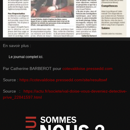
En savoir plus :
Le journal complet ici
.
Par Catherine BARBEROT pour
cotevaldoise.pressedd.com
Source :
https://cotevaldoise.pressedd.com/site/resultswf
Source :
https://actu.fr/societe/val-doise-vous-deveniez-detective-
prive_22841597.html