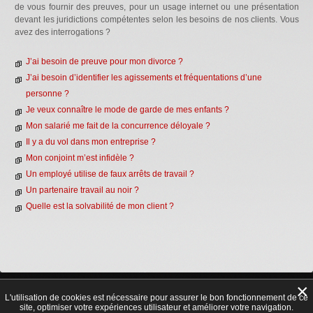
de vous fournir des preuves, pour un usage internet ou une présentation
devant les juridictions compétentes selon les besoins de nos clients. Vous
avez des interrogations ?
J’ai besoin de preuve pour mon divorce ?
J’ai besoin d’identifier les agissements et fréquentations d’une
personne ?
Je veux connaître le mode de garde de mes enfants ?
Mon salarié me fait de la concurrence déloyale ?
Il y a du vol dans mon entreprise ?
Mon conjoint m’est infidèle ?
Un employé utilise de faux arrêts de travail ?
Un partenaire travail au noir ?
Quelle est la solvabilité de mon client ?
×
Déontologie
|
Législation
|
Honoraires
|
Références
|
Partenariat & recrutement
|
Mentions légales
L'utilisation de cookies est nécessaire pour assurer le bon fonctionnement de ce
site, optimiser votre expériences utilisateur et améliorer votre navigation.
© 2026 | Tous droits réservés