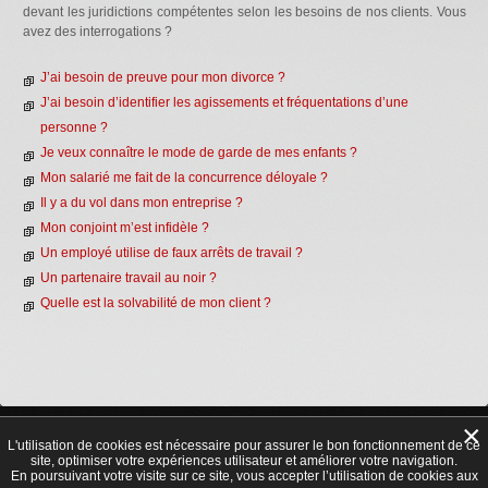
devant les juridictions compétentes selon les besoins de nos clients. Vous
avez des interrogations ?
J’ai besoin de preuve pour mon divorce ?
J’ai besoin d’identifier les agissements et fréquentations d’une
personne ?
Je veux connaître le mode de garde de mes enfants ?
Mon salarié me fait de la concurrence déloyale ?
Il y a du vol dans mon entreprise ?
Mon conjoint m’est infidèle ?
Un employé utilise de faux arrêts de travail ?
Un partenaire travail au noir ?
Quelle est la solvabilité de mon client ?
×
Déontologie
|
Législation
|
Honoraires
|
Références
|
Partenariat & recrutement
|
Mentions légales
L'utilisation de cookies est nécessaire pour assurer le bon fonctionnement de ce
site, optimiser votre expériences utilisateur et améliorer votre navigation.
© 2026 | Tous droits réservés
En poursuivant votre visite sur ce site, vous accepter l’utilisation de cookies aux
Agrément CNAPS : AGD-075-2028-06-22-20230327175 - Autorisation d’exercer