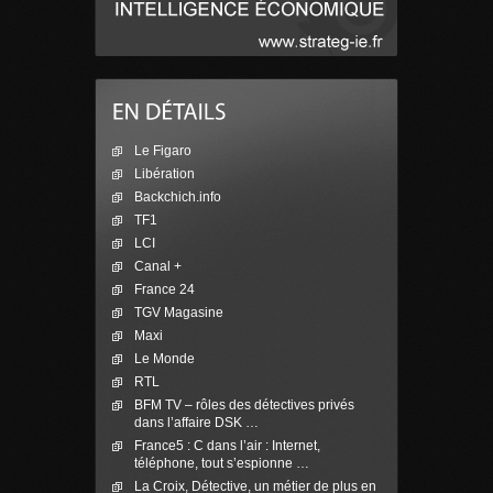
Le Figaro
Libération
Backchich.info
TF1
LCI
Canal +
France 24
TGV Magasine
Maxi
Le Monde
RTL
BFM TV – rôles des détectives privés
dans l’affaire DSK …
France5 : C dans l’air : Internet,
téléphone, tout s’espionne …
La Croix, Détective, un métier de plus en