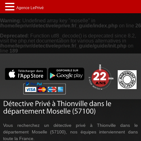
Agence LePrivé
Warning
: Undefined array key "moselle" in
/home/leprivr/detectiveleprive.fr/_guide/index.php
on line
26
Deprecated
: Function utf8_decode() is deprecated since 8.2,
visit the php.net documentation for various alternatives in
/home/leprivr/detectiveleprive.fr/_guide/guide/init.php
on
line
189
Vous recherchez un détective privé à Thionville dans le
département Moselle (57100), nos équipes interviennent dans
toute la France.