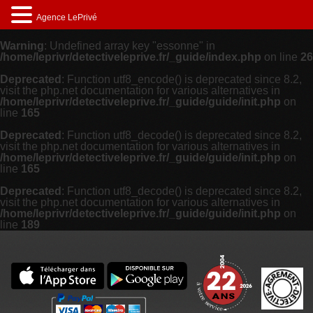
Agence LePrivé
Warning
: Undefined array key "essonne" in
/home/leprivr/detectiveleprive.fr/_guide/index.php
on line
26
Deprecated
: Function utf8_encode() is deprecated since 8.2,
visit the php.net documentation for various alternatives in
/home/leprivr/detectiveleprive.fr/_guide/guide/init.php
on
line
165
Deprecated
: Function utf8_decode() is deprecated since 8.2,
visit the php.net documentation for various alternatives in
/home/leprivr/detectiveleprive.fr/_guide/guide/init.php
on
line
165
Deprecated
: Function utf8_decode() is deprecated since 8.2,
visit the php.net documentation for various alternatives in
/home/leprivr/detectiveleprive.fr/_guide/guide/init.php
on
line
189