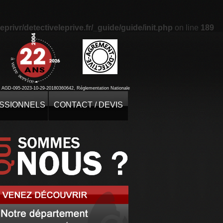
eprivr/detectiveleprive.fr/_guide/guide/init.php
on line
189
: AGD-095-2023-10-29-20180360642, Réglementation Nationale
SSIONNELS
CONTACT / DEVIS