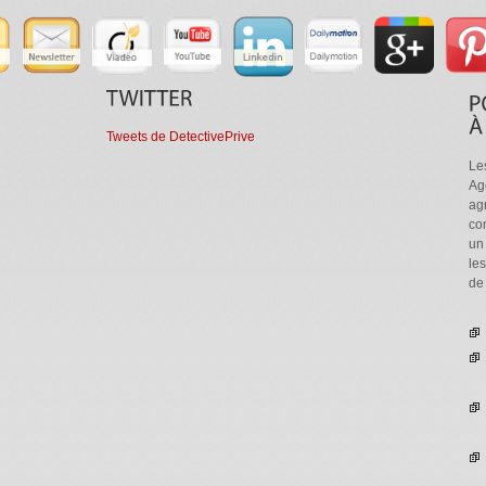
Tweets de DetectivePrive
Le
Ag
ag
co
un
le
de