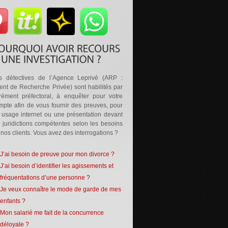
s détectives de l’Agence Leprivé (ARP :
ent de Recherche Privée) sont habilités par
rément préfectoral, à enquêter pour votre
mpte afin de vous fournir des preuves, pour
 usage internet ou une présentation devant
s juridictions compétentes selon les besoins
 nos clients. Vous avez des interrogations ?
J’ai besoin de preuve pour mon divorce ?
J’ai besoin d’identifier les agissements et
fréquentations d’une personne ?
Je veux connaître le mode de garde de mes
enfants ?
Mon salarié me fait de la concurrence
déloyale ?