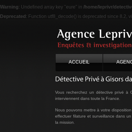
Warning
: Undefined array key "eure" in
/home/leprivr/detectiv
Deprecated
: Function utf8_decode() is deprecated since 8.2, vi
ACCUEIL
AGEN
Vous recherchez un détective privé à 
interviennent dans toute la France.
Nous pouvons mettre à votre disposition
effectuer filature et surveillance dans un
la mission.