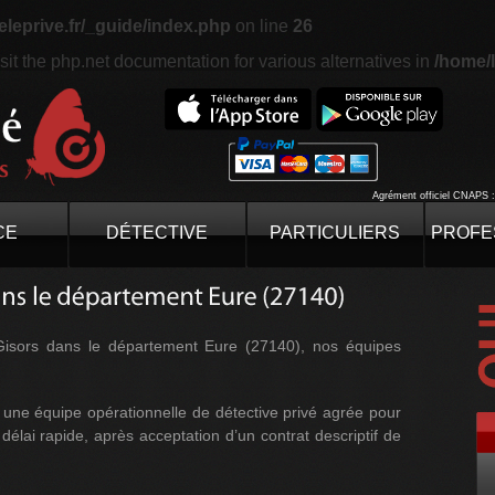
eleprive.fr/_guide/index.php
on line
26
sit the php.net documentation for various alternatives in
/home/l
Agrément officiel CNAPS 
CE
DÉTECTIVE
PARTICULIERS
PROFE
Gisors dans le département Eure (27140), nos équipes
 une équipe opérationnelle de détective privé agrée pour
 délai rapide, après acceptation d’un contrat descriptif de