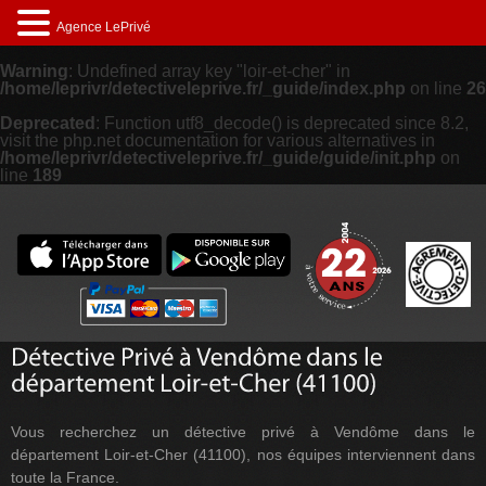
Agence LePrivé
Warning
: Undefined array key "loir-et-cher" in
/home/leprivr/detectiveleprive.fr/_guide/index.php
on line
26
Deprecated
: Function utf8_decode() is deprecated since 8.2,
visit the php.net documentation for various alternatives in
/home/leprivr/detectiveleprive.fr/_guide/guide/init.php
on
line
189
Vous recherchez un détective privé à Vendôme dans le
département Loir-et-Cher (41100), nos équipes interviennent dans
toute la France.