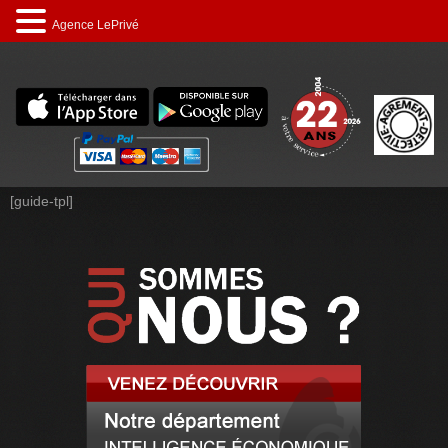
Agence LePrivé
[guide-tpl]