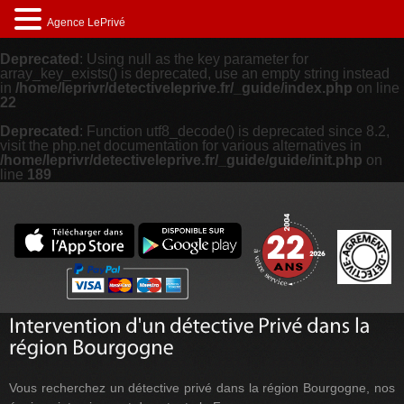
Agence LePrivé
Deprecated
: Using null as the key parameter for
array_key_exists() is deprecated, use an empty string instead
in
/home/leprivr/detectiveleprive.fr/_guide/index.php
on line
22
Deprecated
: Function utf8_decode() is deprecated since 8.2,
visit the php.net documentation for various alternatives in
/home/leprivr/detectiveleprive.fr/_guide/guide/init.php
on
line
189
Vous recherchez un détective privé dans la région Bourgogne, nos